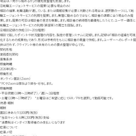
場合は、「何から始めるか」の優先度整理も支援します。
③転職エージェントサービスの提案（必要な場合のみ）
相談の結果、転職活動が適している、または情報収集が必要と判断される場合は、選択肢の一つとして転
職エージェントサービスの利用を提案します。無理に勧めるのではなく、相談者の課題に合う場合のみ提
案します。提案の可否は相談者の意志を尊重します。相談者の納得感を最優先したうえで、ユーザー価値と
転職エージェントサービスの利用（承諾率）の両立を目指します。
④相談記録の作成（10～20分程度）
相談で話したポイントや状況整理の内容を、指定の管理システムに記録します。記録は「相談の経緯を可視
化するための成果物」であり、形式は参考例をもとに相談者の裁量で作成します。ユーザーへのレポート提
供は行わず、クライアント様の共有のための要点整理が中心です。
契約形態
業務委託契約
募集条件
稼働時期
2026年6月～
稼働形式
オンライン面談（Zoom）
*PCやZoomは弊社より貸与・付与します。
稼働時間
・平日夜間（18時～21時終了）／週1～2日程度
・土曜（10時～17時終了） *土曜日はご希望に応じてAM／PMを選択して勤務可能です。
待遇・報酬
報酬
面談1件あたり3,000円（税別）
*当日キャンセル時1,500円（税別）支給
*消費税はインボイス取得者のみ支払いとなります
応募について
応募〆切