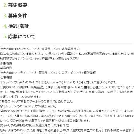
募集概要
募集条件
待遇・報酬
応募について
社会人向けのオンラインキャリア面談サービスの追加募集案内
KakedasWorksより、社会人向けのオンラインキャリア面談サービスの追加募集案内です。社会人向けに、転
職前提ではないオンラインキャリア相談を行う業務となります。
募集概要
業務内容
社会人向けオンラインキャリア面談サービスにおける1on1キャリア相談業務
仕事概略
オンラインで社会人のキャリア相談を行う案件となり、toC向け（個人向け）の提供となります。
今回のキャリア相談は、「転職前提」ではなく、価値観・強み・課題の棚卸しを通じて、「これからどう生きたい
か」を一緒に整理することを目的としています。相談者が自分の状況を整理し、次の一歩が見えるよう対話
を通じて支援していただきます。
*有償のキャリア支援スクール等での業務ではありません。
①オンラインでの1on1キャリア相談（1回60分）
現状の悩み・困りごとを丁寧に傾聴し、モヤモヤの背景にある価値観・強み・変化の兆しを引き出します。キ
ャリアの選択肢を一緒に整理し、本人が納得できる方向性を対話で共に考えます。「答えを押し付ける」ので
はなく、相談者が自分で“腹落ちできる選択”へ近づく対話を重視します。
②キャリアの選択肢の提示（転職以外の可能性も含む）
転職、現職でのキャリア形成、学習、環境調整など、幅広い選択肢を中立的に提示します。相談者が希望する