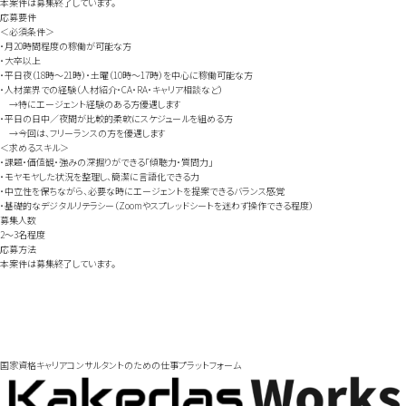
本案件は募集終了しています。
応募要件
＜必須条件＞
・月20時間程度の稼働が可能な方
・大卒以上
・平日夜（18時～21時）・土曜（10時～17時）を中心に稼働可能な方
・人材業界での経験（人材紹介・CA・RA・キャリア相談など）
→特にエージェント経験のある方優遇します
・平日の日中／夜間が比較的柔軟にスケジュールを組める方
→今回は、フリーランスの方を優遇します
＜求めるスキル＞
・課題・価値観・強みの深掘りができる「傾聴力・質問力」
・モヤモヤした状況を整理し、簡潔に言語化できる力
・中立性を保ちながら、必要な時にエージェントを提案できるバランス感覚
・基礎的なデジタルリテラシー（Zoomやスプレッドシートを迷わず操作できる程度）
募集人数
2～3名程度
応募方法
本案件は募集終了しています。
国家資格キャリアコンサルタントの
ための仕事プラットフォーム