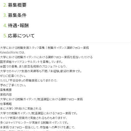
募集概要
募集条件
待遇・報酬
応募について
大学における就職支援スタッフ募集｜就職ガイダンス講師フォロー業務
KakedasWorksでは、
大学における就職ガイダンスにおける講師フォロー業務を担当いただける
国家資格キャリアコンサルタントを募集しています。
全国での募集、また数百名規模のプロジェクトとなり、
大学でのキャリア支援の実績等も不問、「未経験」歓迎の案件です。
ぜひご応募ください。
ただし「平日日中」の稼働業務となりますので、
予めご了承ください。
募集概要
業務内容
大学における就職ガイダンス/就活講座における講師フォロー業務
仕事概略
主に大学1-3卒向けに実施される
大学での就職ガイダンス/就活講座におけるフォロー業務です。
キャリア教育の授業内で実施されるものもありますが、
多くはキャリアセンターが実施する就職ガイダンスです。
本業務ではフォロー担当として、参加者への声がけを通じて、