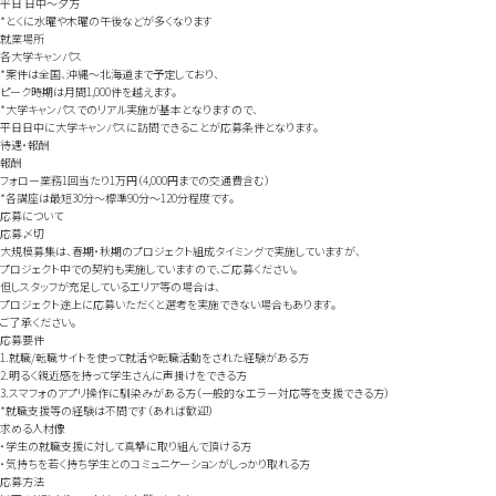
平日 日中～夕方
*とくに水曜や木曜の午後などが多くなります
就業場所
各大学キャンパス
*案件は全国、沖縄～北海道まで予定しており、
ピーク時期は月間1,000件を越えます。
*大学キャンパスでのリアル実施が基本となりますので、
平日日中に大学キャンパスに訪問できることが応募条件となります。
待遇・報酬
報酬
フォロー業務1回当たり1万円（4,000円までの交通費含む）
*各講座は最短30分～標準90分～120分程度です。
応募について
応募〆切
大規模募集は、春期・秋期のプロジェクト組成タイミングで実施していますが、
プロジェクト中での契約も実施していますので、ご応募ください。
但しスタッフが充足しているエリア等の場合は、
プロジェクト途上に応募いただくと選考を実施できない場合もあります。
ご了承ください。
応募要件
1.就職/転職サイトを使って就活や転職活動をされた経験がある方
2.明るく親近感を持って学生さんに声掛けをできる方
3.スマフォのアプリ操作に馴染みがある方（一般的なエラー対応等を支援できる方）
*就職支援等の経験は不問です（あれば歓迎）
求める人材像
・学生の就職支援に対して真摯に取り組んで頂ける方
・気持ちを若く持ち学生とのコミュニケーションがしっかり取れる方
応募方法