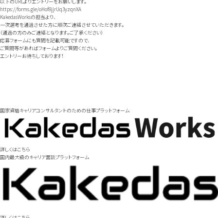
以下のURLよりエントリーをお願いします。
https://forms.gle/oHof8jjrUq3yzqnXA
KakedasWorksの担当より、
一次選考を通過させた方に順次ご連絡させていただきます。
（通過の方のみご連絡となります。ご了承ください）
応募フォームにも質問を記載可能ですので、
ご質問等があればフォームよりご質問ください。
エントリーお待ちしております！
国家資格キャリアコンサルタントの
ための仕事プラットフォーム
詳しくはこちら
国内最大級の
キャリア面談プラットフォーム
詳しくはこちら