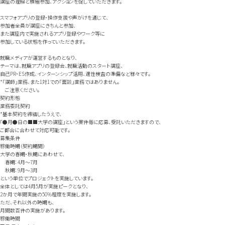
講座の理解と積極参加、アクションを促していただきます。
スマフォアプリの登録・操作支援や声がけを通じて、
参加者全員が講座にきちんと参加、
また講座内で実施されるアプリ登録やワーク等に
参加している状態を作っていただきます。
就職メディアが運営するものとなり、
テーマは、就職アプリの登録会、就職活動のスタート講座、
自己PR・ES作成、インターンシップ活用、適性検査の準備など様々です。
*「講師」業務、また1対1での「面談」業務ではありません。
ご注意ください。
契約形態
業務委託契約
*基本契約を締結したうえで、
「●月●日の■■大学の講座」という案件毎に応募、受託いただきますので、
ご都合に合わせて対応可能です。
募集条件
稼働時期（契約期間）
大学の春期・秋期にあわせて、
春期：4月～7月
秋期：9月～3月
という単位でプロジェクトを実施しています。
全体としては4月5月が実施ピークとなり、
2か月で年間実施の50%程度を実施します。
ただ、それ以外の時期も、
月間数百件の実施があります。
稼働時間