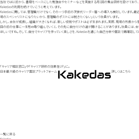
当社では以前から、書籍をベースにした勉強会やセミナーなどを実施する月1回の集合研修を設けており、
Kakedasの利用を続けていこうと考えています。
Kakedasに関しては、管理職だけでなく、その一つ手前の次世代リーダー層への導入も検討しています。
場のスペシャリストになりたいから、管理職のポストには就きたくない」という社員がいます。
しかし、会社が成長し、組織が大きくなれば、新しい役割やポストは必ず生まれます。実際、現場の所長から
目の前の仕事に一生懸命取り組んでいくと、その先に自分だけの道が開けることがあります。社員には、会
ほしいですね。そして、自分でキャリアを作っていく楽しさを、Kakedasを通じた自己分析や面談で再確認して
「キャリア相談窓口」や
「キャリア研修の効果性UP」に。
日本最大級の
キャリア面談プラットフォーム
詳しくはこちら
一覧に戻る
Kakedas