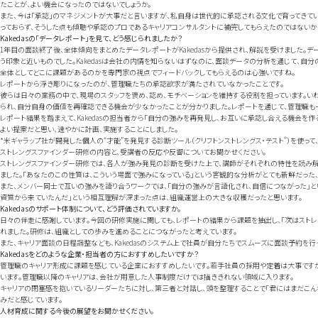
たことが、よい機会になったのではないでしょうか。
また、今は「承認」のマネジメントが大事だと言いますが、私自身は世代的に承認される文化で育ってきてい
っておらず、そうした点も傾聴や承認のプロであるキャリアコンサルタントに補完してもらえたのではないか
Kakedasの「データレポート」を見て、どう感じられましたか？
1年目の面談終了後、全体傾向をまとめたデータレポートがKakedasから提供され、解説を受けました。
う印象と近いものでした。Kakedasは会社の内情を知らないはずなのに、面談データの分析を通じて、
全体としてどこに課題があるのかを専門家の視点でフィードバックしてもらえるのは心強いですね。
レポートから浮き彫りになったのが、管理職たちの承認欲求が満たされていなかったことです。
彼らは日々の業務の中で、現場のスタッフを褒め、認め、モチベーションを維持する役割を担っています。い
られ、自分自身の価値を再確認できる機会が少なかったことが分かりました。レポートを通じて、管理職も
レポート結果を踏まえて、Kakedasの担当者から「自分の強みを再発見し、お互いに承認し合える機会を作
よい提案だと思い、速やかに計画、実施することにしました。
®
*米ギャラップ社が開発した個人の“才能”を発見する診断ツール（クリフトンストレングス・テスト
）を使っ
ストレングスファインダー研修の内容と、受講者の反応や反響についてお聞かせください。
ストレングスファインダー研修では、各人が強み発見の診断を受けた上で、講師がそれぞれの特性を読み解
ました。「あなたのこの性質は、こういう場面で強みになっている」という客観的な分析がとても新鮮だった、
また、メンバー同士で互いの強みを語り合うワークでは、「自分の強みが言語化され、自信につながった」と
資質から来ていたんだ」という相互理解が深まった点は、組織運営上の大きな収穫だったと思います。
Kakedasのサポート体制について、どう評価されていますか。
日々の伴走に感謝しています。今回の研修実施に関しても、レポートの結果から課題を抽出し、「次はストレ
れました。研修は、組織としての歩みを進めることにつながったと考えています。
また、キャリア面談の日程調整なども、Kakedasのシステム上で社員が自分たちでスムーズに面談予約を
Kakedasをどのような企業・担当者の方におすすめしたいですか？
管理職のキャリア形成に課題を感じている企業におすすめしたいです。若手社員の採用や定着は大事です
います。管理職以降のキャリアは、会社が用意した人事制度だけでは描ききれない領域に入ります。
キャリアの閉塞感を抱いているリーダーたちに対し、第三者と対話し、頭を整理することで「君にはまだこんな可
みだと感じています。
人材育成に関する今後の展望をお聞かせください。