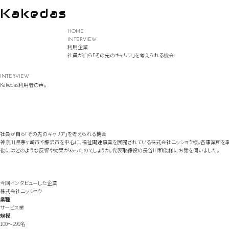
Kakedas
Skip
HOME
to
INTERVIEW
content
利用企業
社員が自ら「その先のキャリア」を考えられる機会
INTERVIEW
Kakedas利用者の声。
社員が自ら「その先のキャリア」を考えられる機会
神奈川県茅ヶ崎市や藤沢市を中心に、福祉関連事業を展開されている株式会社ニッショウ様。各事業所を率いる
後にはどのような反響や効果があったのでしょうか。代表取締役の長谷川和俊様にお話を伺いました。
今回インタビューした企業
株式会社ニッショウ
業種
サービス業
規模
100～299名