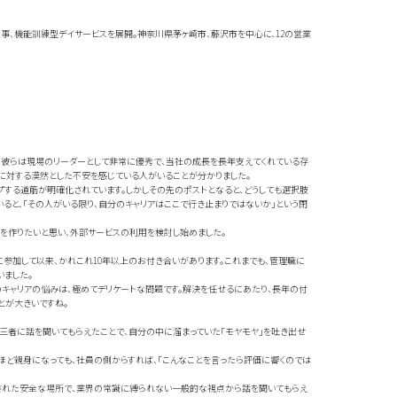
工事、機能訓練型デイサービスを展開。神奈川県茅ヶ崎市、藤沢市を中心に、12の営業
。彼らは現場のリーダーとして非常に優秀で、当社の成長を長年支えてくれている存
アに対する漠然とした不安を感じている人がいることが分かりました。
プする道筋が明確化されています。しかしその先のポストとなると、どうしても選択肢
ると、「その人がいる限り、自分のキャリアはここで行き止まりではないか」という閉
を作りたいと思い、外部サービスの利用を検討し始めました。
ーに参加して以来、かれこれ10年以上のお付き合いがあります。これまでも、管理職に
いました。
社員のキャリアの悩みは、極めてデリケートな問題です。解決を任せるにあたり、長年の付
とが大きいですね。
者に話を聞いてもらえたことで、自分の中に溜まっていた「モヤモヤ」を吐き出せ
れほど親身になっても、社員の側からすれば、「こんなことを言ったら評価に響くのでは
切り離された安全な場所で、業界の常識に縛られない一般的な視点から話を聞いてもらえ