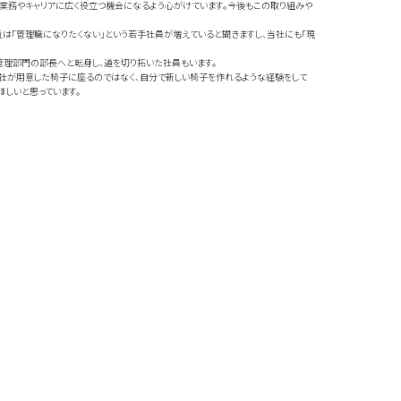
業務やキャリアに広く役立つ機会になるよう心がけています。今後もこの取り組みや
最近は「管理職になりたくない」という若手社員が増えていると聞きますし、当社にも「現
管理部門の部長へと転身し、道を切り拓いた社員もいます。
社が用意した椅子に座るのではなく、自分で新しい椅子を作れるような経験をして
ほしいと思っています。