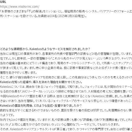
URL
https://www.nissho-inc.com/
「お客様のさまざまな『不』の解消」をミッションとし、福祉用具の販売・レンタル、バリアフリーのリフォーム
所・ステーションを設けている。社員数は104名（2025年1月16日現在）。
どのような課題感から、Kakedasのようなサービスを検討されましたか？
当社には現在12の事業所があり、各事業所の所長や管理部門の部長など14名の管理職が在籍しています
在です。しかし数年前、一部の管理職から「これから先のキャリアが見えない…」という声が上がり、キャリ
当社の組織は基本的にピラミッド構造であり、現場のチーフからシニアチーフ、そして所長へとステップアッ
が狭まって見えてしまいます。特に中小企業の場合、仮に部長や事業部長などの上位ポストが長く埋まってい
塞感を抱きやすいと思います。
そこで、彼らが自分自身のキャリアを前向きに捉え直し、この先自分はどう歩んでいくのかを考えるきっかけ
Kakedasを知った経緯や、導入を決めた理由をお聞かせください。
Kakedasについては、親会社であるジェイックを経由して知りました。ジェイックとは、私が同社のセミナ
なる前の社員を「JAICリーダーカレッジ」という研修に参加させており、人材育成の考え方に信頼を置いて
今回Kakedasのキャリア面談を導入する際は、他社と比較検討することなくKakedasに依頼しました。
き合いがあり、当社を理解してくれているジェイックグループのサービスなら安心だ、という確信があったこ
Kakedasの面談を利用後、どのような反応・反響がありましたか？
劇的な変化がすぐに起きるわけではないものの、面談を受けた者の反応は好評でした。利害関係のない第三
たようです。
社内でも1on1や面談を実施していますが、私や部長は良くも悪くも「評価者」であり「利害関係者」です。ど
ないか」「上司に心配をかけるのではないか」という心理的なブレーキがどうしてもはたらきます。
その点、Kakedasのキャリアコンサルタントは「第三者」であり、かつキャリアの専門家です。会社とは