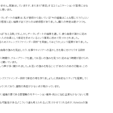
ません。意識はしていますが、まだまだ「承認」するコミュニケーションが習慣にはな
と思います。
データレポートの結果は、私が普段から抱いている「今の組織はこんな感じだろう」とい
自分の感覚と近い結果が出てきたのは納得感がありました。個人の特定は避けつつも、
わば「与える側」です。しかしデータレポートの結果を通して、彼ら自身が誰かに認め
一人の社員として承認を求めているという事実に改めて気づかされました。
るためストレングスファインダー研修*を実施してはどうか」という提案がありました。
て、自身の強みを見出したり、仕事やキャリアへの活かし方を身に付けたりする研修
く時間や、グループワークを通してお互いの強みを見つけ、認め合う時間が設けられ
と聞いています。
いう声が多く聞かれました。お互いの強みを知ることで「あの人のあの行動は、この
ングスファインダー研修で承認の場を作りましょう」と具体的なステップを提案してく
行ってくれており、運用の負担が少ない点が助かっています。
が、組織の要である管理職のモチベーション維持・向上に悩む企業も少なくないと思
能性がある」「こういう道も考えられる」と気づかせてくれる点が、Kakedasの強